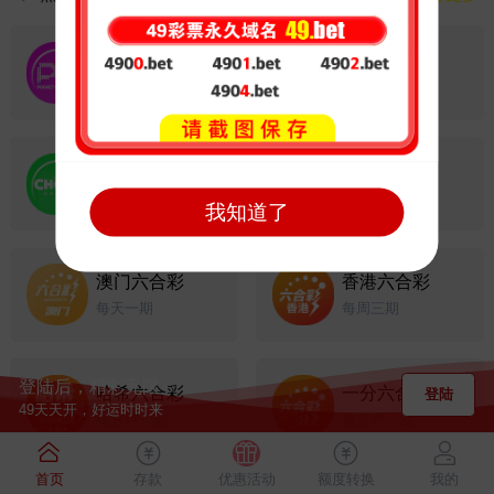
PG电子
开元棋牌
高爆率高大奖
万人竞技
Choice视讯
澳洲飞艇
AV女郎发牌
每五分钟一期
澳门六合彩
香港六合彩
每天一期
每周三期
登陆后，精彩无限～️
哈希六合彩
一分六合彩
49天天开，好运时时来
每分钟一期
每分钟一期
首页
存款
优惠活动
额度转换
我的